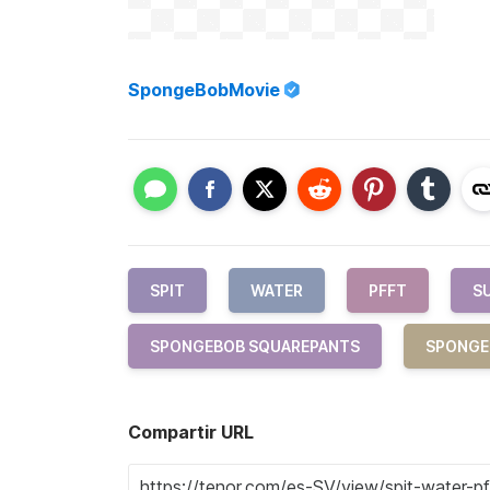
SpongeBobMovie
SPIT
WATER
PFFT
S
SPONGEBOB SQUAREPANTS
SPONGE
Compartir URL