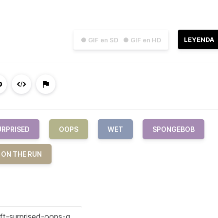
LEYENDA
● GIF en SD
● GIF en HD
URPRISED
OOPS
WET
SPONGEBOB
 ON THE RUN