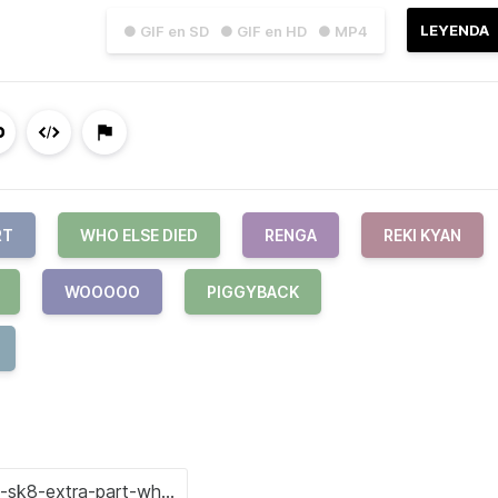
LEYENDA
● GIF en SD
● GIF en HD
● MP4
RT
WHO ELSE DIED
RENGA
REKI KYAN
WOOOOO
PIGGYBACK