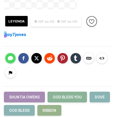
LEYENDA
● GIF en SD
● GIF en HD
J
joy7jones
SHUNTIA OWENS
GOD BLESS YOU
DOVE
GOD BLESS
RIBBON