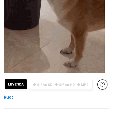
LEYENDA
● GIF en SD
● GIF en HD
● MP4
Ruoc