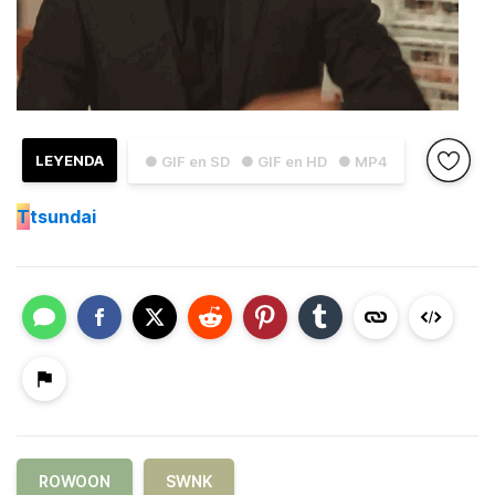
LEYENDA
● GIF en SD
● GIF en HD
● MP4
T
tsundai
ROWOON
SWNK