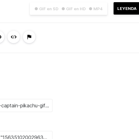
LEYENDA
● GIF en SD
● GIF en HD
● MP4