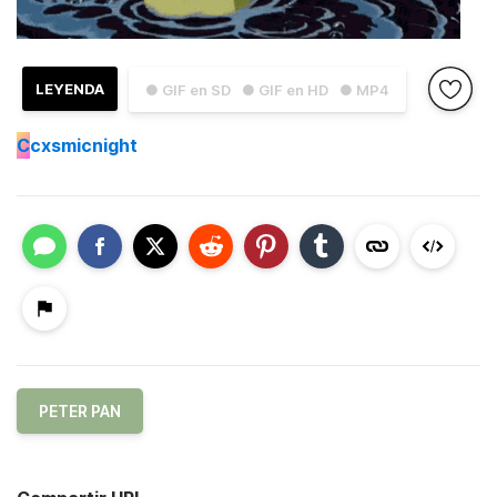
LEYENDA
● GIF en SD
● GIF en HD
● MP4
C
cxsmicnight
PETER PAN