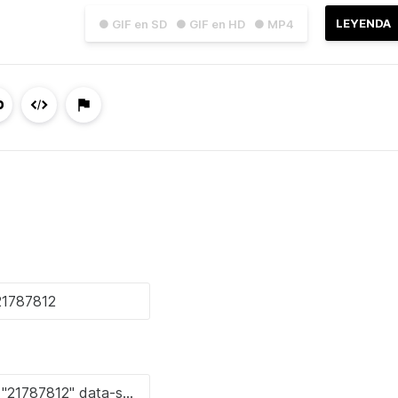
LEYENDA
● GIF en SD
● GIF en HD
● MP4