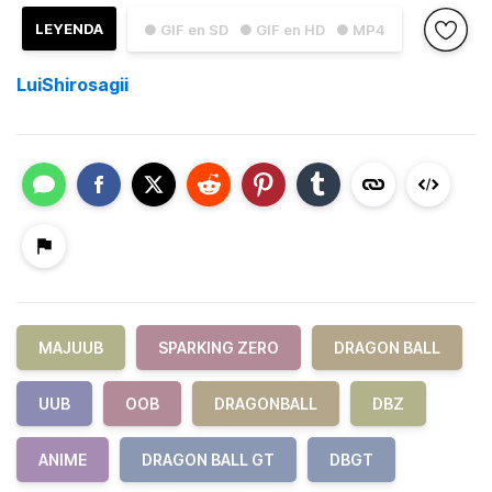
LEYENDA
● GIF en SD
● GIF en HD
● MP4
LuiShirosagii
MAJUUB
SPARKING ZERO
DRAGON BALL
UUB
OOB
DRAGONBALL
DBZ
ANIME
DRAGON BALL GT
DBGT