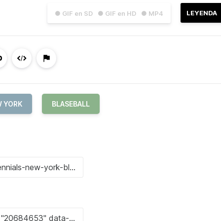
LEYENDA
● GIF en SD
● GIF en HD
● MP4
 YORK
BLASEBALL