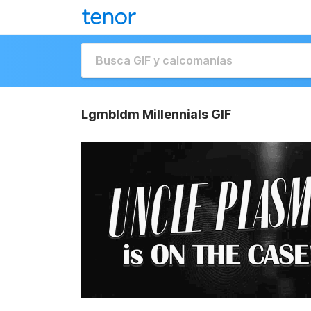
Lgmbldm Millennials GIF