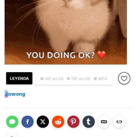
LEYENDA
● GIF en SD
● GIF en HD
● MP4
J
jowong