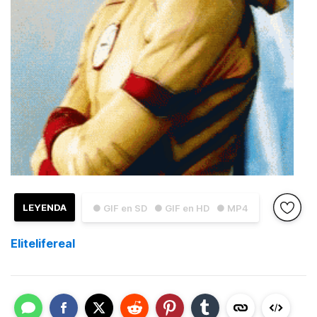
LEYENDA
● GIF en SD
● GIF en HD
● MP4
Elitelifereal