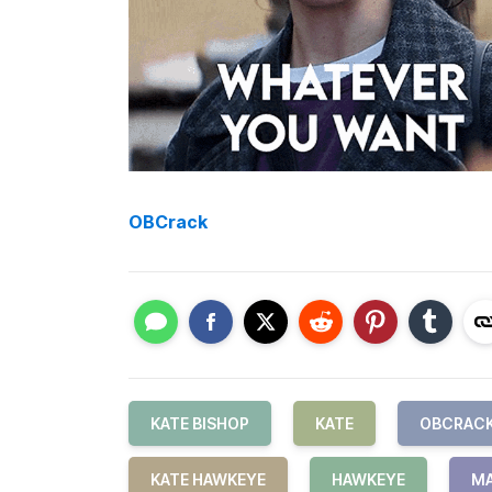
OBCrack
KATE BISHOP
KATE
OBCRAC
KATE HAWKEYE
HAWKEYE
MA