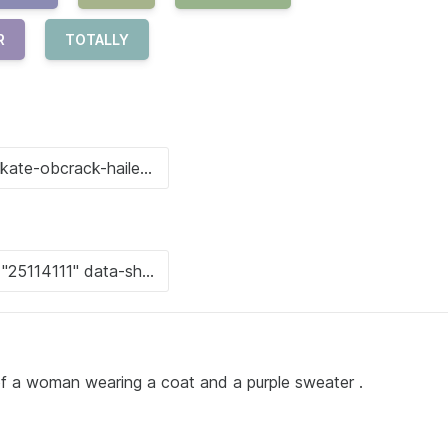
R
TOTALLY
of a woman wearing a coat and a purple sweater .