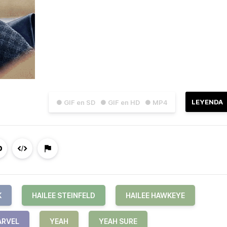
LEYENDA
● GIF en SD
● GIF en HD
● MP4
K
HAILEE STEINFELD
HAILEE HAWKEYE
RVEL
YEAH
YEAH SURE