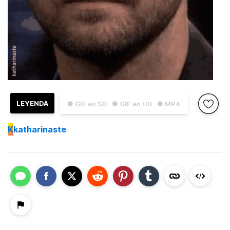
LEYENDA
● GIF en SD
● GIF en HD
● MP4
K
katharinaste