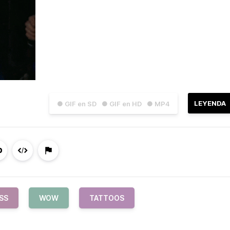
LEYENDA
● GIF en SD
● GIF en HD
● MP4
SS
WOW
TATTOOS