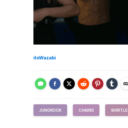
itsWazabi
JUNGKOOK
CHAINS
SHIRTLE