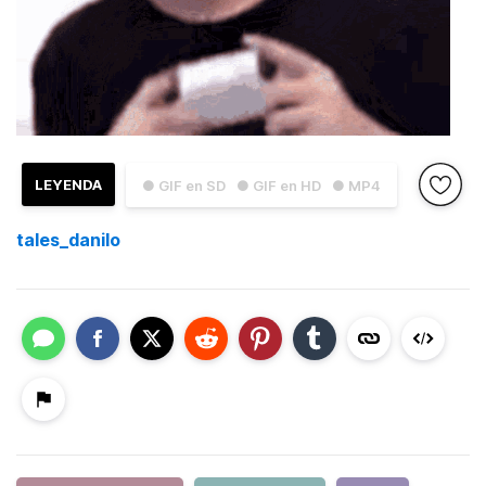
LEYENDA
● GIF en SD
● GIF en HD
● MP4
tales_danilo