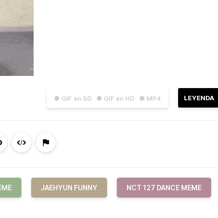
LEYENDA
● GIF en SD
● GIF en HD
● MP4
EME
JAEHYUN FUNNY
NCT 127 DANCE MEME