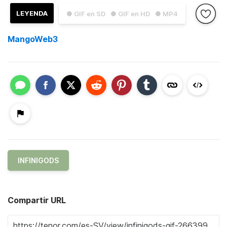
LEYENDA
● GIF en SD
● GIF en HD
● MP4
MangoWeb3
INFINIGODS
Compartir URL