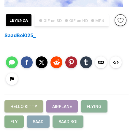
LEYENDA
● GIF en SD
● GIF en HD
● MP4
SaadBoi025_
HELLO KITTY
AIRPLANE
FLYING
FLY
SAAD
SAAD BOI