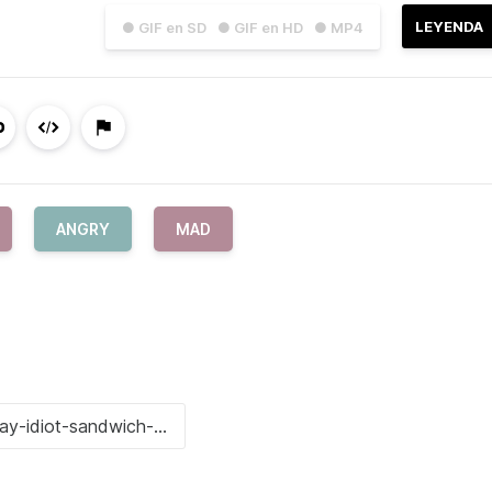
LEYENDA
● GIF en SD
● GIF en HD
● MP4
ANGRY
MAD