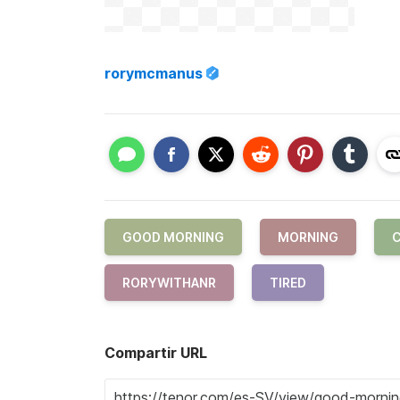
rorymcmanus
GOOD MORNING
MORNING
C
RORYWITHANR
TIRED
Compartir URL