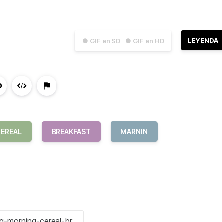
LEYENDA
● GIF en SD
● GIF en HD
EREAL
BREAKFAST
MARNIN