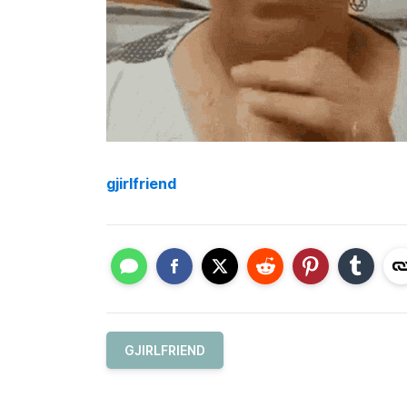
gjirlfriend
GJIRLFRIEND