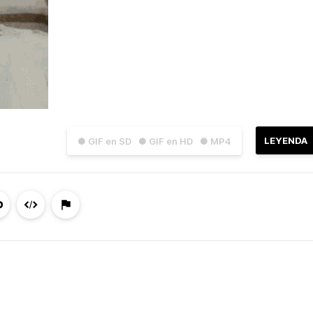
LEYENDA
● GIF en SD
● GIF en HD
● MP4