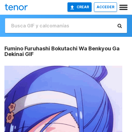
CREAR
ACCEDER
Fumino Furuhashi Bokutachi Wa Benkyou Ga
Dekinai GIF