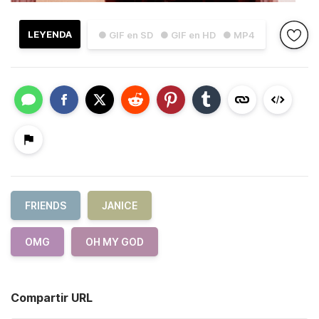
LEYENDA
● GIF en SD
● GIF en HD
● MP4
FRIENDS
JANICE
OMG
OH MY GOD
Compartir URL