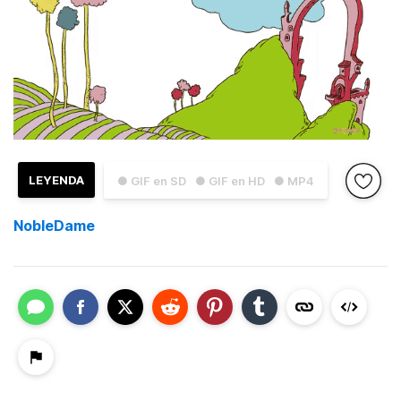
LEYENDA
● GIF en SD
● GIF en HD
● MP4
NobleDame