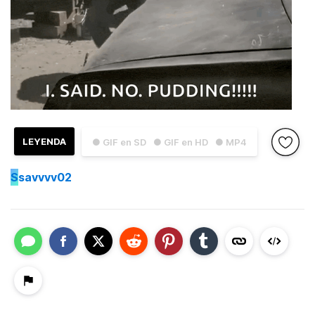
LEYENDA
● GIF en SD
● GIF en HD
● MP4
S
savvvv02