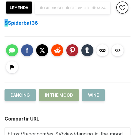
LEYENDA
● GIF en SD
● GIF en HD
● MP4
S
Spiderbat36
DANCING
IN THE MOOD
WINE
Compartir URL