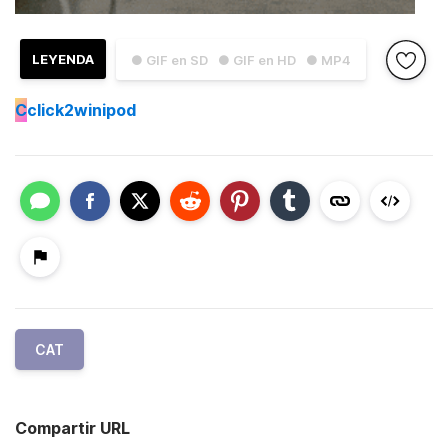
LEYENDA
● GIF en SD
● GIF en HD
● MP4
C
click2winipod
CAT
Compartir URL