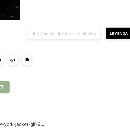
LEYENDA
● GIF en SD
● GIF en HD
● MP4
ET