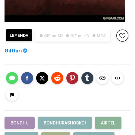
LEYENDA
● GIF en SD
● GIF en HD
● MP4
GifGari
BONDHU
BONDHURASHOBKOI
AIRTEL