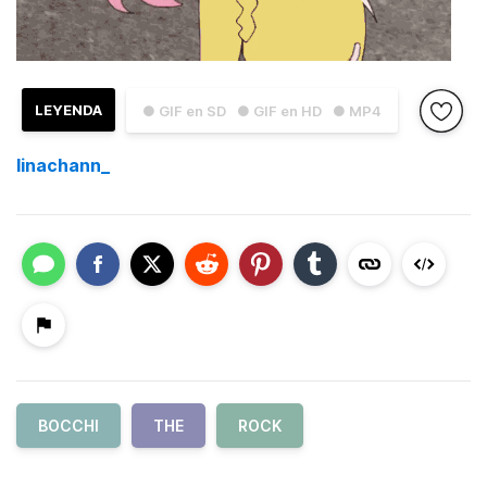
LEYENDA
● GIF en SD
● GIF en HD
● MP4
linachann_
BOCCHI
THE
ROCK