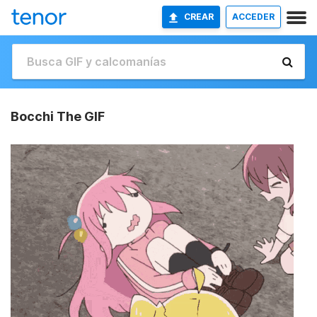
CREAR
ACCEDER
Bocchi The GIF