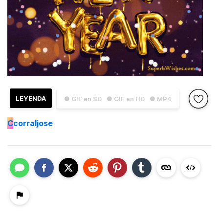
LEYENDA
● GIF en SD
● GIF en HD
● MP4
C
corraljose