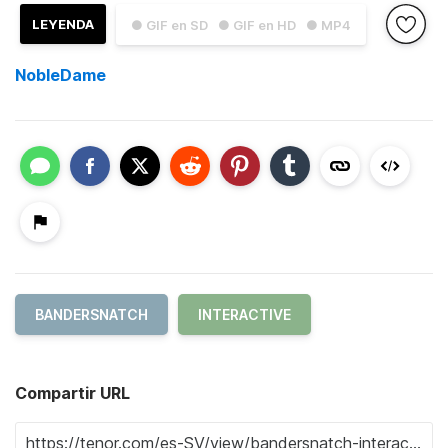
LEYENDA
● GIF en SD
● GIF en HD
● MP4
NobleDame
BANDERSNATCH
INTERACTIVE
Compartir URL