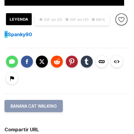
LEYENDA
● GIF en SD
● GIF en HD
● MP4
S
Spanky90
BANANA CAT WALKING
Compartir URL