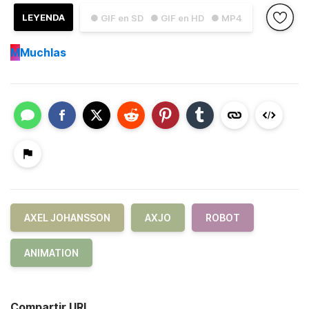
LEYENDA
● GIF en SD
● GIF en HD
● MP4
M
Muchlas
AXEL JOHANSSON
AXJO
ROBOT
ANIMATION
Compartir URL