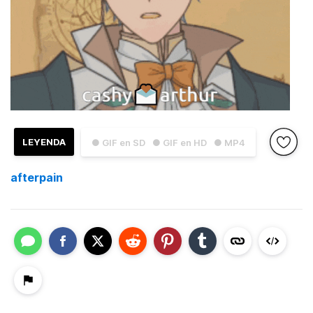
LEYENDA
● GIF en SD
● GIF en HD
● MP4
afterpain