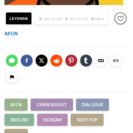
LEYENDA
● GIF en SD
● GIF en HD
● MP4
AFCN
AFCN
CHIKN NUGGIT
DIALOGUE
ENGLISH
ISCREAM
SODY POP