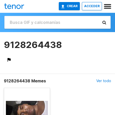
CREAR
ACCEDER
9128264438
9128264438 Memes
Ver todo