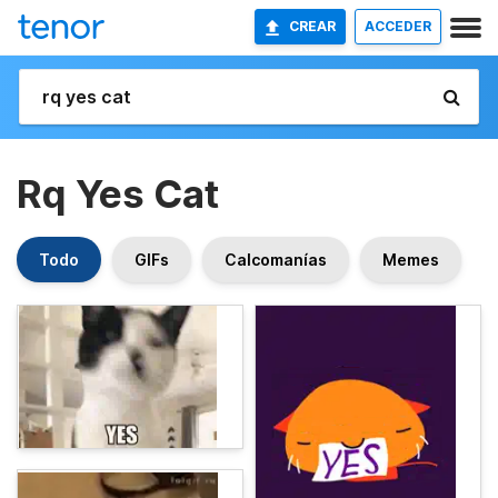
CREAR
ACCEDER
Rq Yes Cat
Todo
GIFs
Calcomanías
Memes