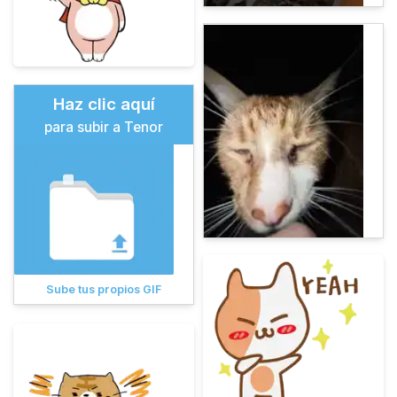
Haz clic aquí
para subir a Tenor
Sube tus propios GIF