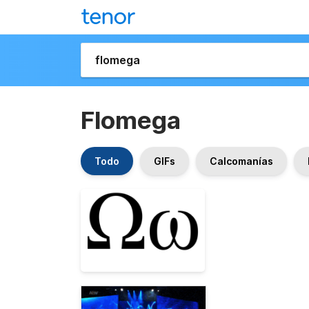
Flomega
Todo
GIFs
Calcomanías