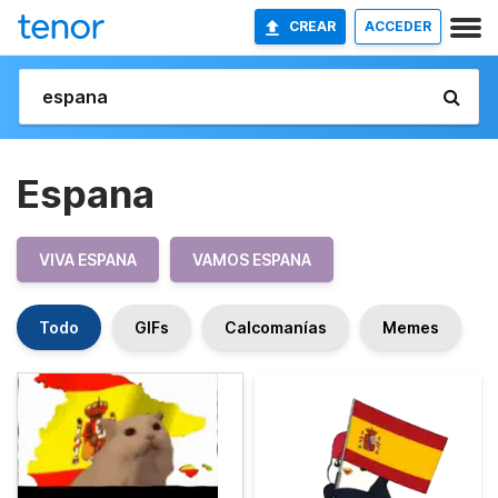
CREAR
ACCEDER
Espana
VIVA ESPANA
VAMOS ESPANA
Todo
GIFs
Calcomanías
Memes