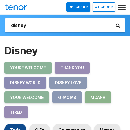
CREAR
ACCEDER
Disney
YOURE WELCOME
THANK YOU
DISNEY WORLD
DISNEY LOVE
YOUR WELCOME
GRACIAS
MOANA
TIRED
Todo
GIFs
Calcomanías
Memes