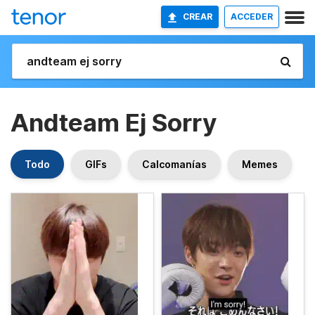
CREAR
ACCEDER
Andteam Ej Sorry
Todo
GIFs
Calcomanías
Memes