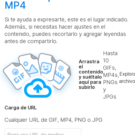
MP4
Si te ayuda a expresarte, este es el lugar indicado.
Además, si necesitas hacer ajustes en el
contenido, puedes recortarlo y agregar leyendas
antes de compartirlo.
Hasta
10
Arrastra
el
GIFs,
contenido
Explor
MP4s,
y suéltalo
archiv
aquí para
PNGs
subirlo
y
JPGs
Carga de URL
Cualquier URL de GIF, MP4, PNG o JPG