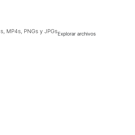
s, MP4s, PNGs y JPGs
Explorar archivos