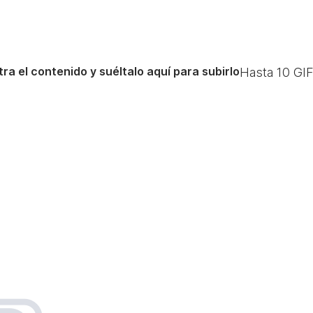
ra el contenido y suéltalo aquí para subirlo
Hasta
10
GIF