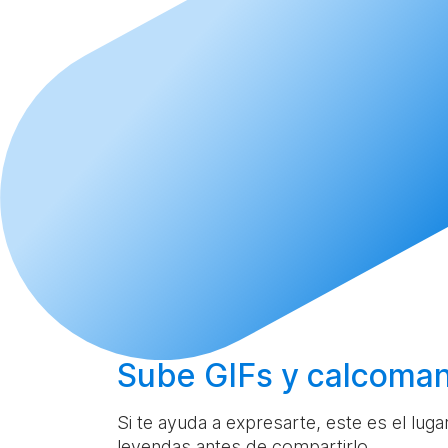
Sube
GIFs y calcoman
Si te ayuda a expresarte, este es el lug
leyendas antes de compartirlo.