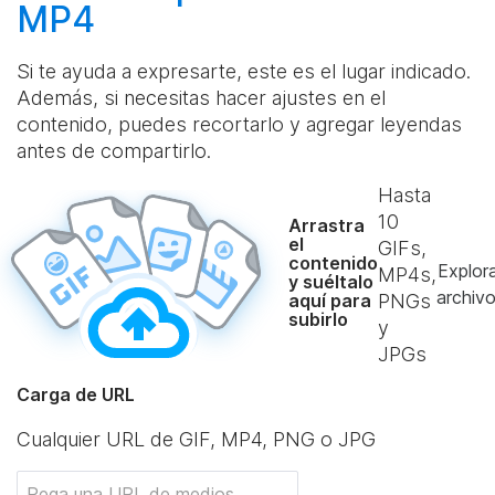
MP4
Si te ayuda a expresarte, este es el lugar indicado.
Además, si necesitas hacer ajustes en el
contenido, puedes recortarlo y agregar leyendas
antes de compartirlo.
Hasta
10
Arrastra
el
GIFs,
contenido
Explor
MP4s,
y suéltalo
archiv
aquí para
PNGs
subirlo
y
JPGs
Carga de URL
Cualquier URL de GIF, MP4, PNG o JPG