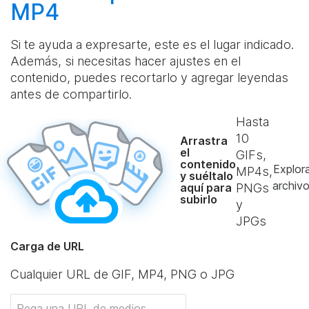
MP4
Si te ayuda a expresarte, este es el lugar indicado.
Además, si necesitas hacer ajustes en el
contenido, puedes recortarlo y agregar leyendas
antes de compartirlo.
Hasta
10
Arrastra
el
GIFs,
contenido
Explor
MP4s,
y suéltalo
archiv
aquí para
PNGs
subirlo
y
JPGs
Carga de URL
Cualquier URL de GIF, MP4, PNG o JPG