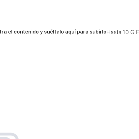
ra el contenido y suéltalo aquí para subirlo
Hasta
10
GIF