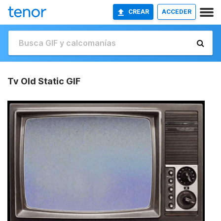
CREAR
ACCEDER
Tv Old Static GIF