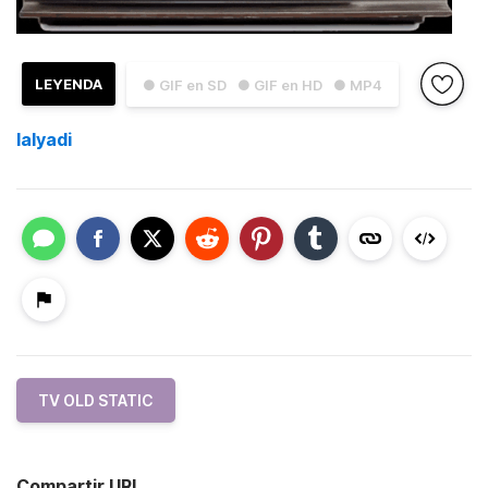
LEYENDA
● GIF en SD
● GIF en HD
● MP4
lalyadi
TV OLD STATIC
Compartir URL