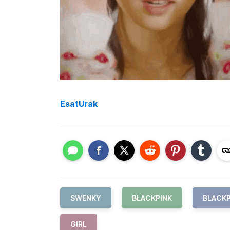
EsatUrak
SWENKY
BLACKPINK
BLACKP
GIRL