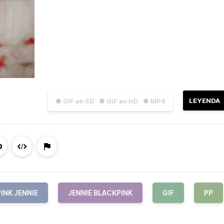
LEYENDA
● GIF en SD
● GIF en HD
● MP4
INK JENNIE
JENNIE BLACKPINK
GIF
PP